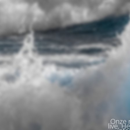
Onze n
live. H