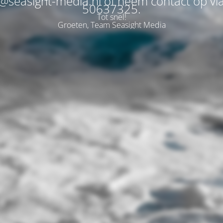
@seasight-media.nl of neem contact op vi
50637325.
Tot snel!
Groeten, Team Seasight Media