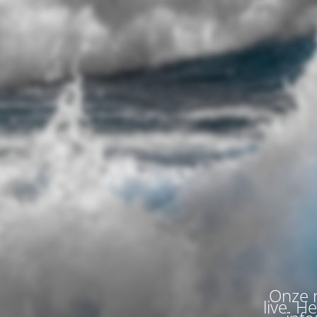
Onze n
live. H