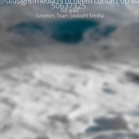
@seasight-media.nl of neem contact op vi
50637325.
Tot snel!
Groeten, Team Seasight Media