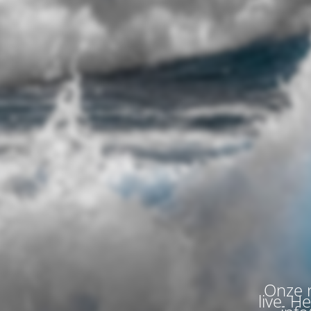
Onze n
live. H