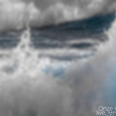
Onze n
live. H