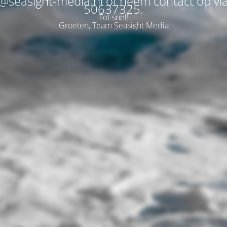
@seasight-media.nl of neem contact op vi
50637325.
Tot snel!
Groeten, Team Seasight Media